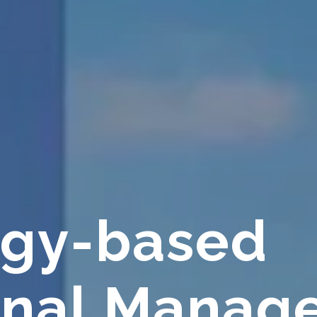
ogy-based
onal Manag